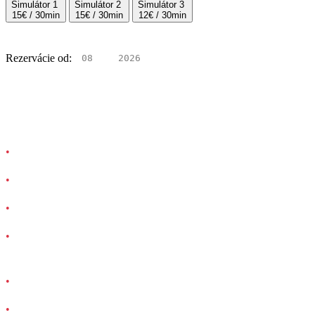
Simulátor 1
Simulátor 2
Simulátor 3
15€ / 30min
15€ / 30min
12€ / 30min
Rezervácie od:
Podmienky rezervácie
Jazda je možná pre osoby od
140 cm výšky a do 125 kg.
Deti do
15 rokov
len v sprievode rodiča alebo zákonného zástupc
Je potrebné priniesť si
doklad totožnosti.
Na miesto sa dostav
aspoň 10 minút pred jazdou
. Ak prídeš ne
jazda môže byť posunutá ďalšiemu záujemcovi.
Jazda nie je povolená pod
vplyvom alkoholu, omamných a psyc
Musíš rozumieť pokynom v slovenčine alebo angličtine.